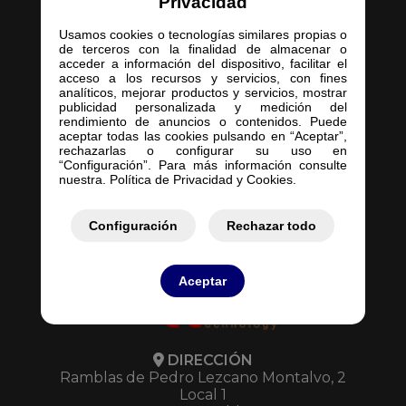
Privacidad
Usamos cookies o tecnologías similares propias o
de terceros con la finalidad de almacenar o
acceder a información del dispositivo, facilitar el
acceso a los recursos y servicios, con fines
Inicio
analíticos, mejorar productos y servicios, mostrar
publicidad personalizada y medición del
Empresa
rendimiento de anuncios o contenidos. Puede
Servicios
aceptar todas las cookies pulsando en “Aceptar”,
rechazarlas o configurar su uso en
Contacto
“Configuración”. Para más información consulte
Mis Pedidos
nuestra. Política de Privacidad y Cookies.
Mis Presupuestos
Configuración
Rechazar todo
Aceptar
DIRECCIÓN
Ramblas de Pedro Lezcano Montalvo, 2
Local 1