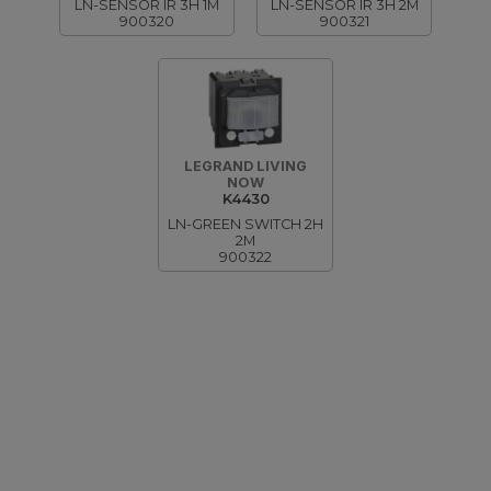
LN-SENSOR IR 3H 1M
LN-SENSOR IR 3H 2M
900320
900321
LEGRAND LIVING
NOW
K4430
LN-GREEN SWITCH 2H
2M
900322