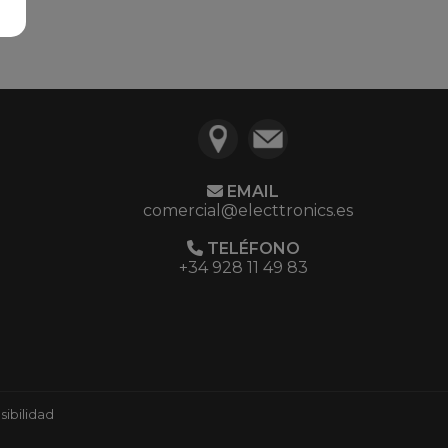
EMAIL
comercial@electtronics.es
TELÉFONO
+34 928 11 49 83
ibilidad