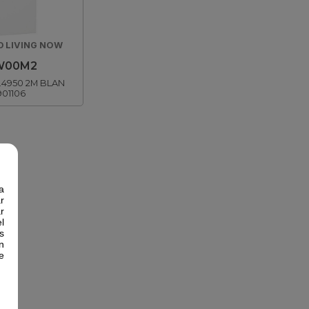
 LIVING NOW
W00M2
.4950 2M BLAN
901106
a
r
r
l
s
n
e