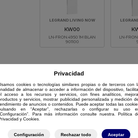
LEGRAND LIVING NOW
LEGRAND
KW00
K
LN-FRON.4950 1M BLAN
LN-FRON
901100
Privacidad
Usamos cookies o tecnologías similares propias o de terceros con l
finalidad de almacenar o acceder a información del dispositivo, facilita
el acceso a los recursos y servicios, con fines analíticos, mejora
productos y servicios, mostrar publicidad personalizada y medición de
rendimiento de anuncios o contenidos. Puede aceptar todas las cookie
pulsando en “Aceptar”, rechazarlas o configurar su uso e
“Configuración”. Para más información consulte nuestra. Política d
Privacidad y Cookies.
Configuración
Rechazar todo
Aceptar