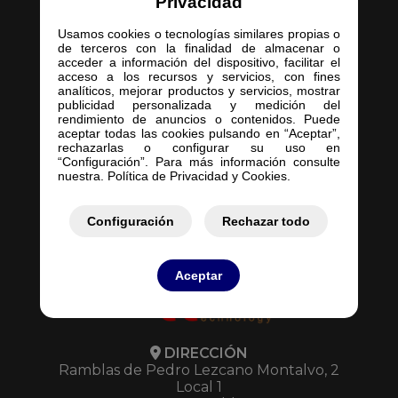
Privacidad
Usamos cookies o tecnologías similares propias o
de terceros con la finalidad de almacenar o
acceder a información del dispositivo, facilitar el
acceso a los recursos y servicios, con fines
Inicio
analíticos, mejorar productos y servicios, mostrar
publicidad personalizada y medición del
Empresa
rendimiento de anuncios o contenidos. Puede
Servicios
aceptar todas las cookies pulsando en “Aceptar”,
rechazarlas o configurar su uso en
Contacto
“Configuración”. Para más información consulte
Mis Pedidos
nuestra. Política de Privacidad y Cookies.
Mis Presupuestos
Configuración
Rechazar todo
Aceptar
DIRECCIÓN
Ramblas de Pedro Lezcano Montalvo, 2
Local 1