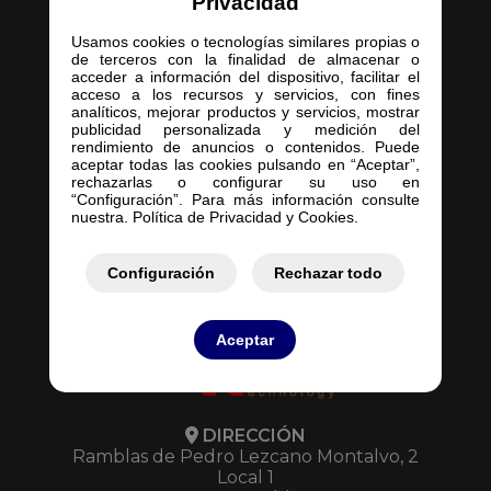
Privacidad
Usamos cookies o tecnologías similares propias o
de terceros con la finalidad de almacenar o
acceder a información del dispositivo, facilitar el
acceso a los recursos y servicios, con fines
Inicio
analíticos, mejorar productos y servicios, mostrar
publicidad personalizada y medición del
Empresa
rendimiento de anuncios o contenidos. Puede
Servicios
aceptar todas las cookies pulsando en “Aceptar”,
rechazarlas o configurar su uso en
Contacto
“Configuración”. Para más información consulte
Mis Pedidos
nuestra. Política de Privacidad y Cookies.
Mis Presupuestos
Configuración
Rechazar todo
Aceptar
DIRECCIÓN
Ramblas de Pedro Lezcano Montalvo, 2
Local 1