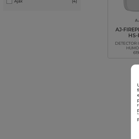
Ajax
(4)
A
AJ-FIRE
HS-
DETECTOR 
HUMO
61