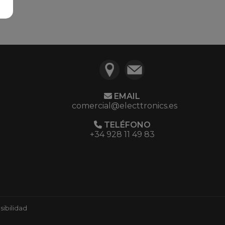
EMAIL
comercial@electtronics.es
TELÉFONO
+34 928 11 49 83
ibilidad