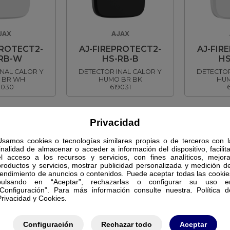
JAX
AJAX
PROTECT2-
AJ-FIREPROTECT2-
AJ-FIR
RB-W
HS-RB-B
HS
INAL CALOR Y
DETECTOR INAL CALOR Y
DETECTOR
 BR WH
HUMO BR BK
HUM
9030
619031
Privacidad
Usamos cookies o tecnologías similares propias o de terceros con l
finalidad de almacenar o acceder a información del dispositivo, facilita
el acceso a los recursos y servicios, con fines analíticos, mejora
productos y servicios, mostrar publicidad personalizada y medición de
rendimiento de anuncios o contenidos. Puede aceptar todas las cookie
pulsando en “Aceptar”, rechazarlas o configurar su uso e
“Configuración”. Para más información consulte nuestra. Política d
Privacidad y Cookies.
Configuración
Rechazar todo
Aceptar