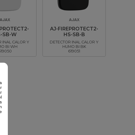
AJAX
AJAX
EPROTECT2-
AJ-FIREPROTECT2-
-SB-W
HS-SB-B
 INAL CALOR Y
DETECTOR INAL CALOR Y
O BI WH
HUMO BI BK
619050
619051
a
r
r
l
s
n
e