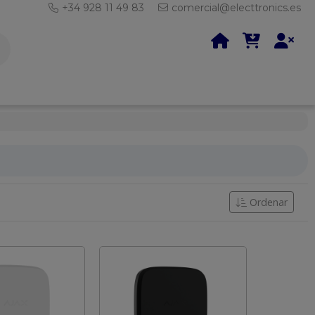
+34 928 11 49 83
comercial@electtronics.es
Ordenar