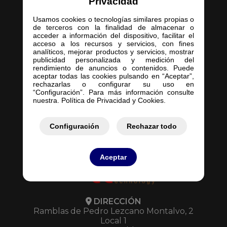
Privacidad
Usamos cookies o tecnologías similares propias o
de terceros con la finalidad de almacenar o
acceder a información del dispositivo, facilitar el
acceso a los recursos y servicios, con fines
Inicio
analíticos, mejorar productos y servicios, mostrar
publicidad personalizada y medición del
Empresa
rendimiento de anuncios o contenidos. Puede
Servicios
aceptar todas las cookies pulsando en “Aceptar”,
rechazarlas o configurar su uso en
Contacto
“Configuración”. Para más información consulte
Mis Pedidos
nuestra. Política de Privacidad y Cookies.
Mis Presupuestos
Configuración
Rechazar todo
Aceptar
DIRECCIÓN
Ramblas de Pedro Lezcano Montalvo, 2
Local 1