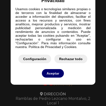
Privacidad
Usamos cookies o tecnologías similares propias o
de terceros con la finalidad de almacenar o
acceder a información del dispositivo, facilitar el
acceso a los recursos y servicios, con fines
Inicio
analíticos, mejorar productos y servicios, mostrar
publicidad personalizada y medición del
Empresa
rendimiento de anuncios o contenidos. Puede
Servicios
aceptar todas las cookies pulsando en “Aceptar”,
rechazarlas o configurar su uso en
Contacto
“Configuración”. Para más información consulte
Mis Pedidos
nuestra. Política de Privacidad y Cookies.
Mis Presupuestos
Configuración
Rechazar todo
Aceptar
DIRECCIÓN
Ramblas de Pedro Lezcano Montalvo, 2
Local 1