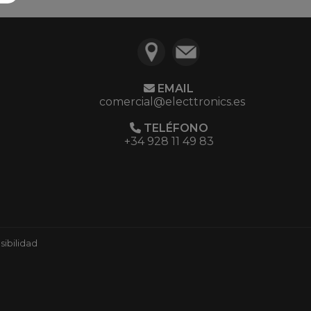
EMAIL
comercial@electtronics.es
TELÉFONO
+34 928 11 49 83
ibilidad