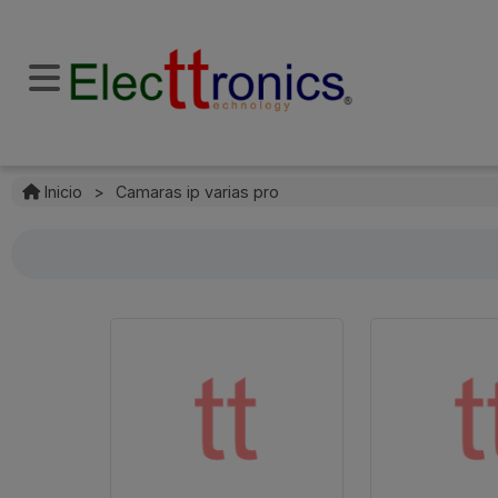
Inicio
>
Camaras ip varias pro