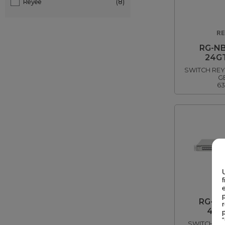
Reyee
(8)
RE
RG-NB
24G
SWITCH REY
G
63
RE
RG-NB
48G
SWITCH RE