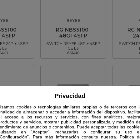
YEE
REYEE
S5100-
RG-NBS5100-
RG-
T4SFP
48GT4SFP
24
EE 24P + 4SFP
SWITCH REYEE 48P + 4SFP
SWITCH R
E L3
GE L3
1401
631410
Privacidad
Usamos cookies o tecnologías similares propias o de terceros con l
finalidad de almacenar o acceder a información del dispositivo, facilita
YEE
REYEE
el acceso a los recursos y servicios, con fines analíticos, mejora
productos y servicios, mostrar publicidad personalizada y medición de
S5200-
RG-NBS5200-
RG-
rendimiento de anuncios o contenidos. Puede aceptar todas las cookie
T4XS
48GT4XS-UP
8MG
pulsando en “Aceptar”, rechazarlas o configurar su uso e
“Configuración”. Para más información consulte nuestra. Política d
YEE 48P GE +
SWITCH REYEE 40P+8HI POE
SWITCH RE