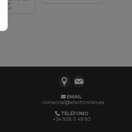
2XSFP
631440
EMAIL
comercial@electtronics.es
TELÉFONO
+34 928 11 49 83