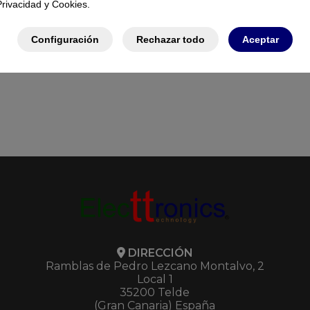
Privacidad y Cookies.
 10G L3
GE + 4SFP
1430
631435
Configuración
Rechazar todo
Aceptar
DIRECCIÓN
Ramblas de Pedro Lezcano Montalvo, 2
Local 1
35200 Telde
(Gran Canaria) España