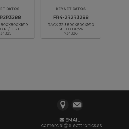
ET DATOS
KEYNET DATOS
-R2R3288
FR4-2R2R3288
 800X800X1610
RACK 32U 800X800X1610
O RJ/DLRJ
SUELO DR/2R
734325
734326
EMAIL
comercial@electtronics.es