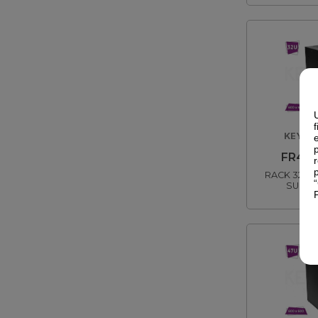
KEYNE
FR4-R
RACK 32U 
SUELO
73