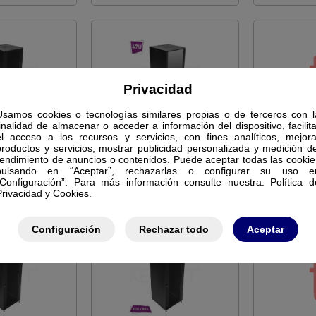
Privacidad
Usamos cookies o tecnologías similares propias o de terceros con l
finalidad de almacenar o acceder a información del dispositivo, facilita
T DATOS
KEYNET DATOS
KEYN
el acceso a los recursos y servicios, con fines analíticos, mejora
productos y servicios, mostrar publicidad personalizada y medición de
2R3266
FR4-2R2R3266
FR4
rendimiento de anuncios o contenidos. Puede aceptar todas las cookie
pulsando en “Aceptar”, rechazarlas o configurar su uso e
600X600X1610
RACK 32U 600X600X1610
RACK 32U
“Configuración”. Para más información consulte nuestra. Política d
 RJ/DLRJ
SUELO DR/2R
SUEL
Privacidad y Cookies.
4310
734311
Configuración
Rechazar todo
Aceptar