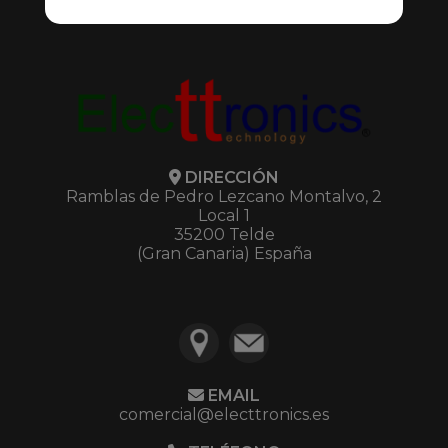
DIRECCIÓN
Ramblas de Pedro Lezcano Montalvo, 2
Local 1
35200 Telde
(Gran Canaria) España
EMAIL
comercial@electtronics.es