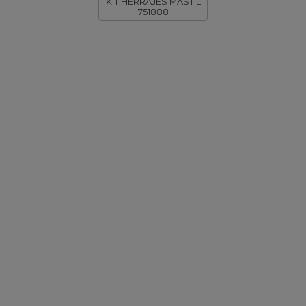
KIT HERRAJES MASTIL
751888