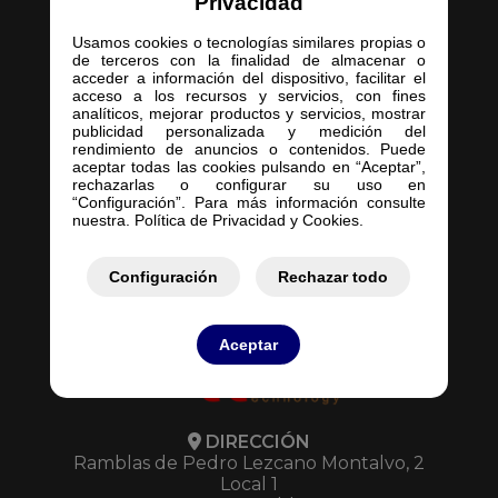
Privacidad
Usamos cookies o tecnologías similares propias o
de terceros con la finalidad de almacenar o
acceder a información del dispositivo, facilitar el
acceso a los recursos y servicios, con fines
Inicio
analíticos, mejorar productos y servicios, mostrar
publicidad personalizada y medición del
Empresa
rendimiento de anuncios o contenidos. Puede
Servicios
aceptar todas las cookies pulsando en “Aceptar”,
rechazarlas o configurar su uso en
Contacto
“Configuración”. Para más información consulte
Mis Pedidos
nuestra. Política de Privacidad y Cookies.
Mis Presupuestos
Configuración
Rechazar todo
Aceptar
DIRECCIÓN
Ramblas de Pedro Lezcano Montalvo, 2
Local 1