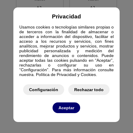
AJ-
AJ-
OUTDOORPROTECT-
DUALCURTAINOUTD
Privacidad
W
OOR-W
PIR DOBLE EXT IP54
PIR CORTINA DUAL EXT
Usamos cookies o tecnologías similares propias o
15M WH
WH
de terceros con la finalidad de almacenar o
612045
612081
acceder a información del dispositivo, facilitar el
acceso a los recursos y servicios, con fines
analíticos, mejorar productos y servicios, mostrar
publicidad personalizada y medición del
rendimiento de anuncios o contenidos. Puede
aceptar todas las cookies pulsando en “Aceptar”,
rechazarlas o configurar su uso en
“Configuración”. Para más información consulte
AJAX
AJAX
nuestra. Política de Privacidad y Cookies.
AJ-GLASSPROTECT-
AJ-GLASSPROTECT-
W
B
Configuración
Rechazar todo
DETECTOR ROTURA
DETECTOR ROTURA
CRISTAL WH
CRISTAL BK
612161
612162
Aceptar