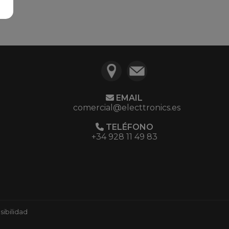
EMAIL
comercial@electtronics.es
TELÉFONO
+34 928 11 49 83
ibilidad