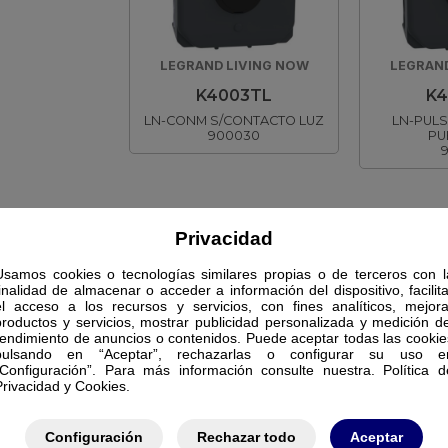
LEGRAND LIVING NOW
LEGRAND
K4003TL
K4
LN-CONM S/CONTACTO LUZ
LN-PULS
900030
PU
Privacidad
Usamos cookies o tecnologías similares propias o de terceros con l
finalidad de almacenar o acceder a información del dispositivo, facilita
el acceso a los recursos y servicios, con fines analíticos, mejora
productos y servicios, mostrar publicidad personalizada y medición de
rendimiento de anuncios o contenidos. Puede aceptar todas las cookie
pulsando en “Aceptar”, rechazarlas o configurar su uso e
“Configuración”. Para más información consulte nuestra. Política d
Privacidad y Cookies.
Configuración
Rechazar todo
Aceptar