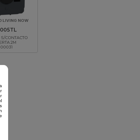
 LIVING NOW
005TL
 S/CONTACTO
ERTA 2M
900031
a
r
r
l
s
n
e