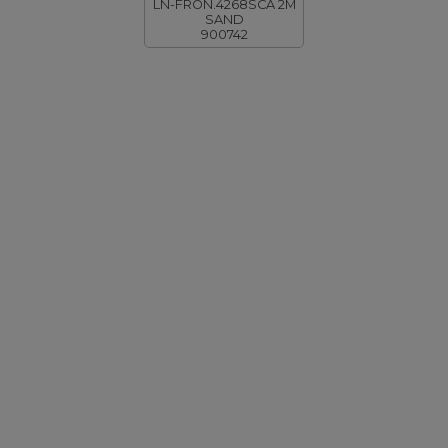
LN-FRON.4268SCA 2M
SAND
900742