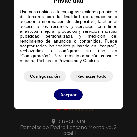
Privacidad
Usamos cookies o tecnologías similares propias o
de terceros con la finalidad de almacenar o
acceder a información del dispositivo, facilitar el
acceso a los recursos y servicios, con fines
Inicio
analíticos, mejorar productos y servicios, mostrar
publicidad personalizada y medición del
Empresa
rendimiento de anuncios o contenidos. Puede
Servicios
aceptar todas las cookies pulsando en “Aceptar”,
rechazarlas o configurar su uso en
Contacto
“Configuración”. Para más información consulte
Mis Pedidos
nuestra. Política de Privacidad y Cookies.
Mis Presupuestos
Configuración
Rechazar todo
Aceptar
DIRECCIÓN
Ramblas de Pedro Lezcano Montalvo, 2
Local 1