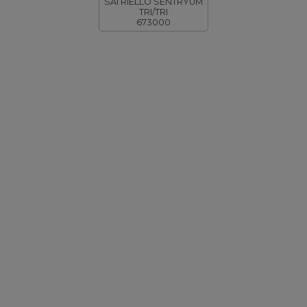
SAI RIELLO SENTRYUM
TRI/TRI
673000