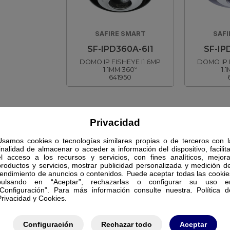
SAFIRE SMART
SAFI
SF-IPD360A-6I1
SF-IP
DOMO IP FISHEYE I1 6MP
DOMO IP F
1.1MM 360º
1.
641950
Privacidad
Usamos cookies o tecnologías similares propias o de terceros con l
finalidad de almacenar o acceder a información del dispositivo, facilita
el acceso a los recursos y servicios, con fines analíticos, mejora
productos y servicios, mostrar publicidad personalizada y medición de
rendimiento de anuncios o contenidos. Puede aceptar todas las cookie
pulsando en “Aceptar”, rechazarlas o configurar su uso e
“Configuración”. Para más información consulte nuestra. Política d
Privacidad y Cookies.
Configuración
Rechazar todo
Aceptar