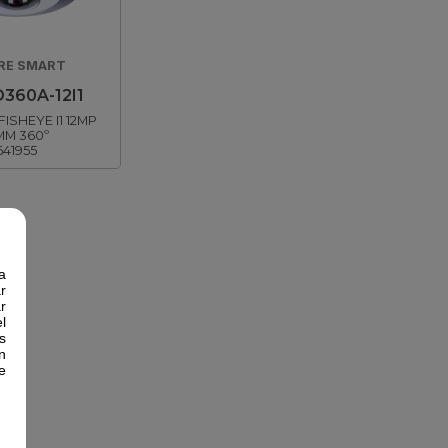
RE SMART
D360A-12I1
ISHEYE I1 12MP
1MM 360º
641955
a
r
r
l
s
n
e