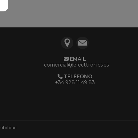
EMAIL
comercial@electtronics.es
TELÉFONO
+34 928 11 49 83
ibilidad