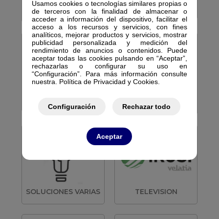
Usamos cookies o tecnologías similares propias o
RECEPTORES Y
REDES ACTIVAS
de terceros con la finalidad de almacenar o
PCMCIAS
acceder a información del dispositivo, facilitar el
acceso a los recursos y servicios, con fines
analíticos, mejorar productos y servicios, mostrar
publicidad personalizada y medición del
rendimiento de anuncios o contenidos. Puede
aceptar todas las cookies pulsando en “Aceptar”,
rechazarlas o configurar su uso en
“Configuración”. Para más información consulte
nuestra. Política de Privacidad y Cookies.
REPETIDORES
REDES ACTIVAS
TELEFONIA
Configuración
Rechazar todo
Aceptar
SOLUCIONES VARIAS
TELEVISION