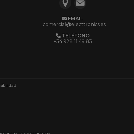
EMAIL
comercial@electtronics.es
TELÉFONO
+34 928 11 49 83
ibilidad