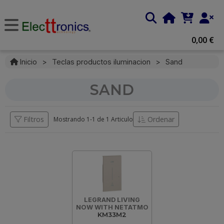
0,00 €
Inicio
>
Teclas productos iluminacion
>
Sand
SAND
Filtros
Ordenar
Mostrando 1-
1
de
1 Articulo
LEGRAND LIVING
NOW WITH NETATMO
KM33M2