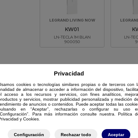
LEGRAND LIVING NOW
LEGRAND
KW01
K
LN-TECLA 1M BLAN
LN-TE
900050
9
Privacidad
Usamos cookies o tecnologías similares propias o de terceros con l
finalidad de almacenar o acceder a información del dispositivo, facilita
el acceso a los recursos y servicios, con fines analíticos, mejora
productos y servicios, mostrar publicidad personalizada y medición de
rendimiento de anuncios o contenidos. Puede aceptar todas las cookie
pulsando en “Aceptar”, rechazarlas o configurar su uso e
“Configuración”. Para más información consulte nuestra. Política d
Privacidad y Cookies.
Configuración
Rechazar todo
Aceptar