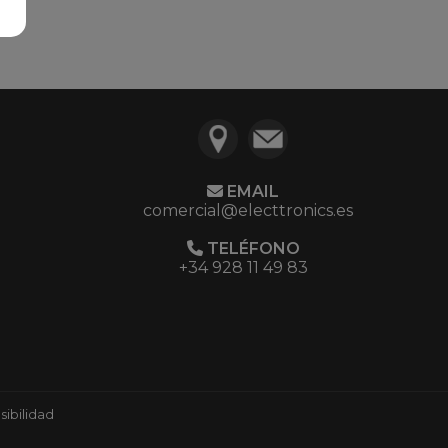
EMAIL
comercial@electtronics.es
TELÉFONO
+34 928 11 49 83
ibilidad