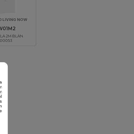
 LIVING NOW
W01M2
CLA 2M BLAN
00053
a
r
r
l
s
n
e