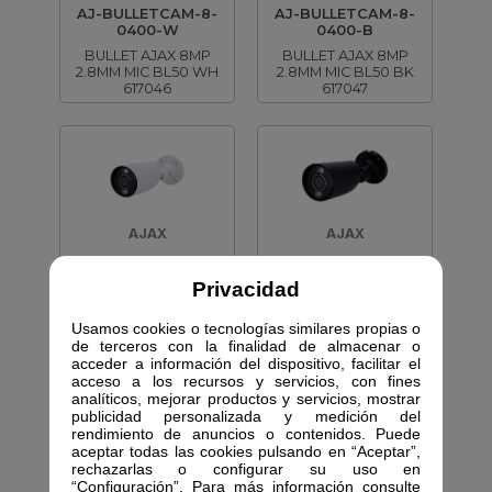
AJ-BULLETCAM-8-
AJ-BULLETCAM-8-
0400-W
0400-B
BULLET AJAX 8MP
BULLET AJAX 8MP
2.8MM MIC BL50 WH
2.8MM MIC BL50 BK
617046
617047
AJAX
AJAX
AJ-BULLETCAM-8-
AJ-BULLETCAM-8-
0400-HL-W
0400-HL-B
Privacidad
BULLET AJAX 8MP
BULLET AJAX 8MP
2.8MM MIC BL50 WH
2.8MM MIC BL50 BK
Usamos cookies o tecnologías similares propias o
617048
617049
de terceros con la finalidad de almacenar o
acceder a información del dispositivo, facilitar el
acceso a los recursos y servicios, con fines
analíticos, mejorar productos y servicios, mostrar
publicidad personalizada y medición del
rendimiento de anuncios o contenidos. Puede
aceptar todas las cookies pulsando en “Aceptar”,
rechazarlas o configurar su uso en
AJAX
AJAX
“Configuración”. Para más información consulte