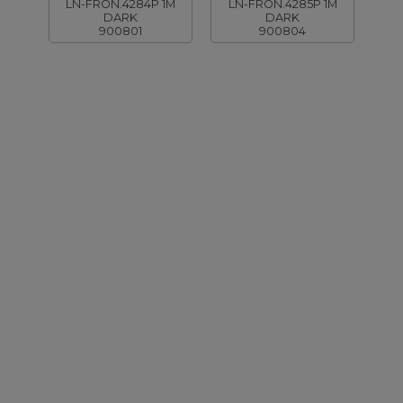
LN-FRON.4284P 1M
LN-FRON.4285P 1M
DARK
DARK
900801
900804