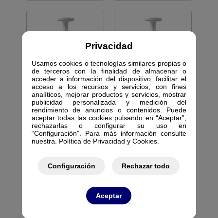
Privacidad
ACCESORIOS CCTV
ACCESORIOS CCTV
Usamos cookies o tecnologías similares propias o
de terceros con la finalidad de almacenar o
SF-CBRACKET-0811
SF-CBRACKET-0812
acceder a información del dispositivo, facilitar el
SOPORTE TECHO D139
SOPORTE TECHO D155
acceso a los recursos y servicios, con fines
AL195 WH
AL195 WH
analíticos, mejorar productos y servicios, mostrar
771380
771381
publicidad personalizada y medición del
rendimiento de anuncios o contenidos. Puede
aceptar todas las cookies pulsando en “Aceptar”,
rechazarlas o configurar su uso en
“Configuración”. Para más información consulte
nuestra. Política de Privacidad y Cookies.
ACCESORIOS CCTV
Configuración
Rechazar todo
SF-CBRACKET-0813
SOPORTE TECHO
AL221 WH
Aceptar
771382