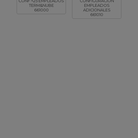
CONF <25 EMPLEADOS
CONFIGURACION
TERM&NUBE
EMPLEADOS
661000
ADICIONALES
661010