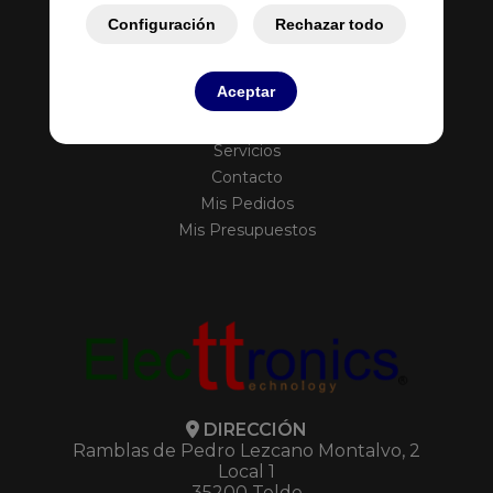
Configuración
Rechazar todo
Aceptar
Inicio
Empresa
Servicios
Contacto
Mis Pedidos
Mis Presupuestos
DIRECCIÓN
Ramblas de Pedro Lezcano Montalvo, 2
Local 1
35200 Telde