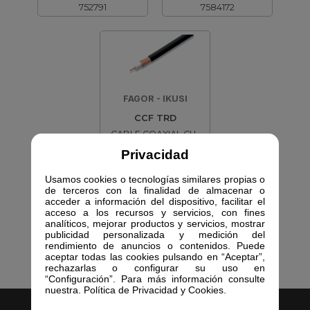
752791
7584172
FAGOR - IKUSI
CCF TRD
CABLE COAXIAL CU-
CU/AL DCA BK 9DB
Privacidad
7584179
Usamos cookies o tecnologías similares propias o
de terceros con la finalidad de almacenar o
acceder a información del dispositivo, facilitar el
acceso a los recursos y servicios, con fines
analíticos, mejorar productos y servicios, mostrar
publicidad personalizada y medición del
rendimiento de anuncios o contenidos. Puede
aceptar todas las cookies pulsando en “Aceptar”,
rechazarlas o configurar su uso en
“Configuración”. Para más información consulte
nuestra. Política de Privacidad y Cookies.