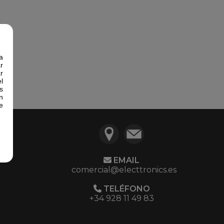
a
r
r
l
s
n
e
EMAIL
comercial@electtronics.es
TELÉFONO
+34 928 11 49 83