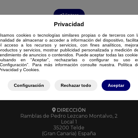
Entrar
Privacidad
Usamos cookies o tecnologías similares propias o de terceros con l
finalidad de almacenar o acceder a información del dispositivo, facilita
el acceso a los recursos y servicios, con fines analíticos, mejora
productos y servicios, mostrar publicidad personalizada y medición de
rendimiento de anuncios o contenidos. Puede aceptar todas las cookie
pulsando en “Aceptar”, rechazarlas o configurar su uso e
“Configuración”. Para más información consulte nuestra. Política d
Privacidad y Cookies.
Configuración
Rechazar todo
Aceptar
DIRECCIÓN
Ramblas de Pedro Lezcano Montalvo, 2
Local 1
35200 Telde
(Gran Canaria) España