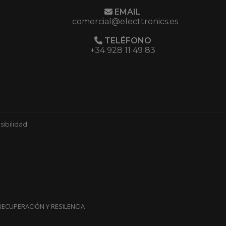
EMAIL
comercial@electtronics.es
TELÉFONO
+34 928 11 49 83
ibilidad
ECUPERACIÓN Y RESILENCIA