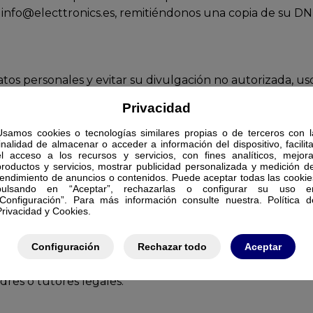
o info@electtronics.es, remitiéndonos una copia de su DNI
os personales y evitar su divulgación no autorizada, uso
Privacidad
das de seguridad en internet no son completamente i
o Electtronics no podrá hacerse responsable.
Usamos cookies o tecnologías similares propias o de terceros con l
finalidad de almacenar o acceder a información del dispositivo, facilita
el acceso a los recursos y servicios, con fines analíticos, mejora
productos y servicios, mostrar publicidad personalizada y medición de
rendimiento de anuncios o contenidos. Puede aceptar todas las cookie
pulsando en “Aceptar”, rechazarlas o configurar su uso e
ros. Estos sitios cuentan con sus propias políticas de pri
“Configuración”. Para más información consulte nuestra. Política d
Privacidad y Cookies.
Configuración
Rechazar todo
Aceptar
 a menores de 14 años, Electtronics no recopilará datos 
res o tutores legales.