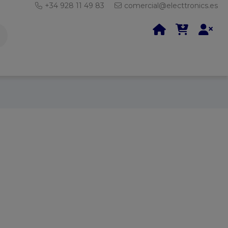
+34 928 11 49 83
comercial@electtronics.es