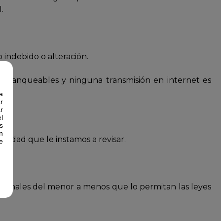
.
 indebido o alteración.
nfranqueables y ninguna transmisión en internet es
a
r
r
l
s
n
vacidad que le instamos a revisar.
e
personales del menor a menos que lo permitan las leyes