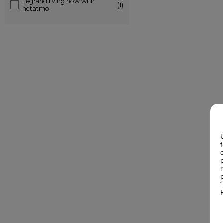
Legrand living now with
(1)
netatmo