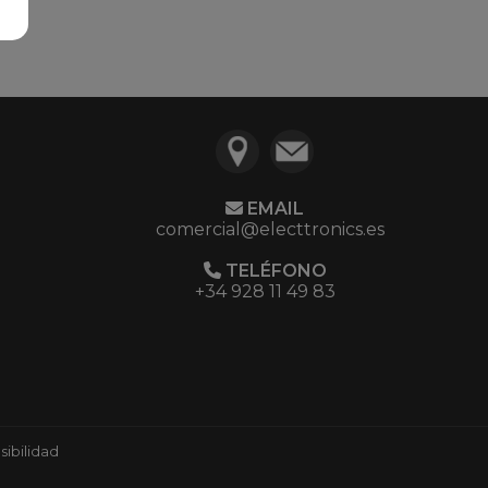
EMAIL
comercial@electtronics.es
TELÉFONO
+34 928 11 49 83
ibilidad