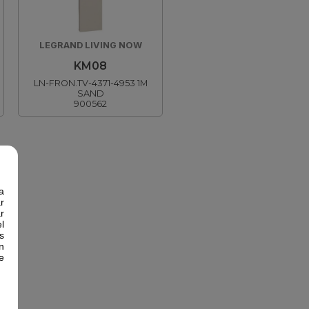
LEGRAND LIVING NOW
KM08
LN-FRON.TV-4371-4953 1M
SAND
900562
a
r
r
l
s
n
e