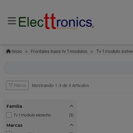
Inicio
>
Frontales base tv 1 modulos
>
Tv 1 modulo estr
Filtros
Mostrando 1-
3
de
3 Articulos
Familia
Tv 1 modulo estrecho
(3)
Marcas