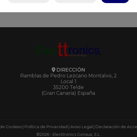
DIRECCIÓN
Ramblas de Pedro Lezcano Montalvo, 2
Local 1
35200 Telde
(Gran Canaria) España
 de Cookies
|
Política de Privacidad
|
Aviso Legal
|
Declaración de Acces
©2026 - Electtronics Gonsua, S.L.