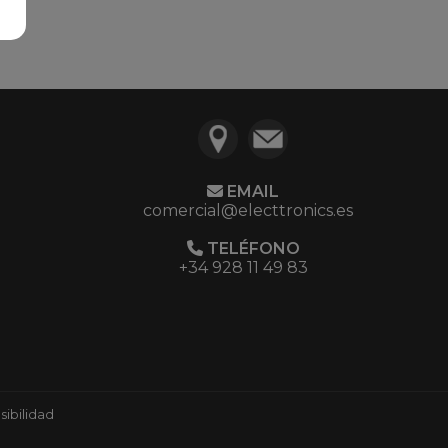
EMAIL
comercial@electtronics.es
TELÉFONO
+34 928 11 49 83
ibilidad