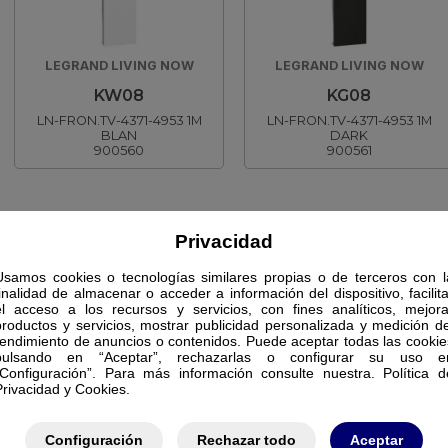
LEGRAND LIVING NOW
LEGRAND LIVING NOW
KW08
KG08
LN-FRON.TV-4371-4953 1M
LN-FRON.TV-4371-4953 1M
BLAN
DARK
900560
900561
Privacidad
Usamos cookies o tecnologías similares propias o de terceros con l
finalidad de almacenar o acceder a información del dispositivo, facilita
el acceso a los recursos y servicios, con fines analíticos, mejora
productos y servicios, mostrar publicidad personalizada y medición de
rendimiento de anuncios o contenidos. Puede aceptar todas las cookie
pulsando en “Aceptar”, rechazarlas o configurar su uso e
“Configuración”. Para más información consulte nuestra. Política d
Privacidad y Cookies.
Configuración
Rechazar todo
Aceptar