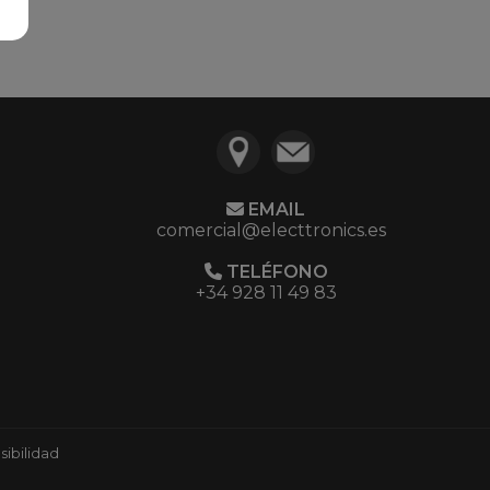
EMAIL
comercial@electtronics.es
TELÉFONO
+34 928 11 49 83
ibilidad