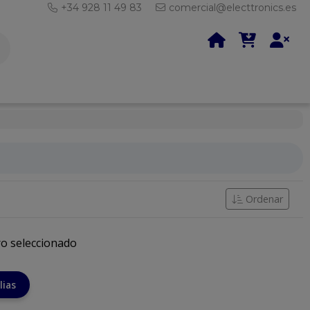
+34 928 11 49 83
comercial@electtronics.es
Ordenar
ro seleccionado
lias