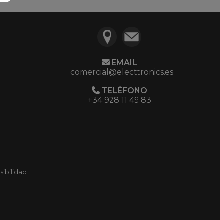
EMAIL
comercial@electtronics.es
TELÉFONO
+34 928 11 49 83
ibilidad