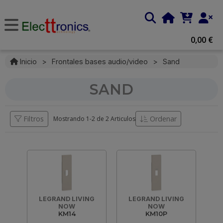
0,00 €
Inicio
>
Frontales bases audio/video
>
Sand
SAND
Filtros
Ordenar
Mostrando 1-
2
de
2 Articulos
LEGRAND LIVING
LEGRAND LIVING
NOW
NOW
KM14
KM10P