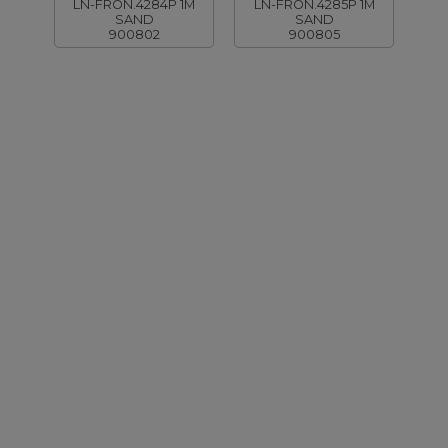
LN-FRON.4284P 1M
LN-FRON.4285P 1M
SAND
SAND
900802
900805