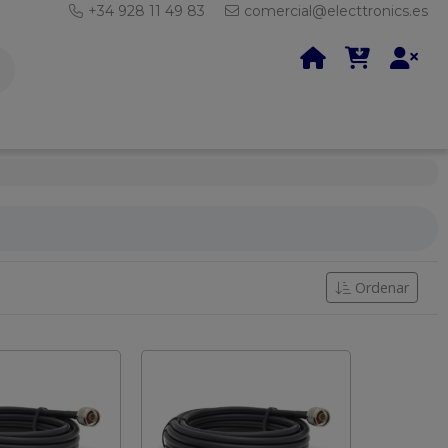
+34 928 11 49 83
comercial@electtronics.es
Ordenar