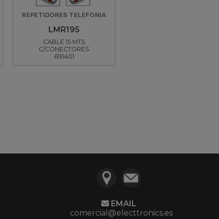
REPETIDORES TELEFONIA
LMR195
CABLE 15 MTS
C/CONECTORES
691401
EMAIL
comercial@electtronics.es