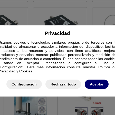
Privacidad
Usamos cookies o tecnologías similares propias o de terceros con l
finalidad de almacenar o acceder a información del dispositivo, facilita
S TELEFONIA
REPETIDORES TELEFONIA
REPETIDO
el acceso a los recursos y servicios, con fines analíticos, mejora
productos y servicios, mostrar publicidad personalizada y medición de
280
PD410
rendimiento de anuncios o contenidos. Puede aceptar todas las cookie
pulsando en “Aceptar”, rechazarlas o configurar su uso e
 TELEFONIA 3
REPARTIDOR TELEFONIA 4
ANTENA I
“Configuración”. Para más información consulte nuestra. Política d
IDAS
SALIDAS
1121
Privacidad y Cookies.
691122
Configuración
Rechazar todo
Aceptar