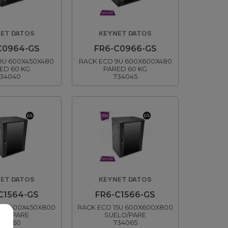
ET DATOS
KEYNET DATOS
C0964-GS
FR6-C0966-GS
9U 600X450X480
RACK ECO 9U 600X600X480
ED 60 KG
PARED 60 KG
34040
734045
ET DATOS
KEYNET DATOS
C1564-GS
FR6-C1566-GS
15U 600X450X800
RACK ECO 15U 600X600X800
LO/PARE
SUELO/PARE
34060
734065