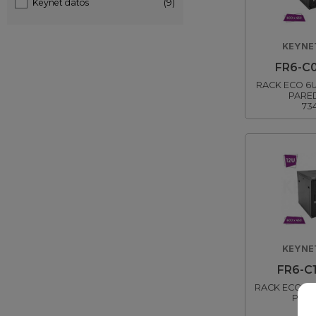
Keynet datos
(9)
KEYNE
FR6-C
RACK ECO 6
PARE
73
KEYNE
FR6-C
RACK ECO 12
PARE
73