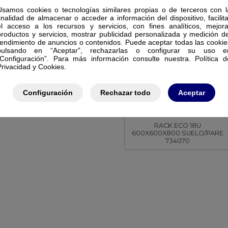
Usamos cookies o tecnologías similares propias o de terceros con l
finalidad de almacenar o acceder a información del dispositivo, facilita
el acceso a los recursos y servicios, con fines analíticos, mejora
productos y servicios, mostrar publicidad personalizada y medición de
rendimiento de anuncios o contenidos. Puede aceptar todas las cookie
pulsando en “Aceptar”, rechazarlas o configurar su uso e
“Configuración”. Para más información consulte nuestra. Política d
Privacidad y Cookies.
Configuración
Rechazar todo
Aceptar
KEYNET DATOS
FR6-C1866-GS
RACK ECO 18U
600X600X800 SUELO/PARE
734070