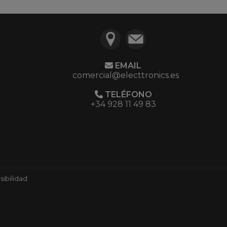
EMAIL
comercial@electtronics.es
TELÉFONO
+34 928 11 49 83
ibilidad