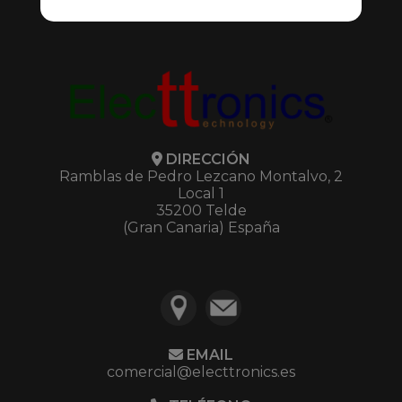
DIRECCIÓN
Ramblas de Pedro Lezcano Montalvo, 2
Local 1
35200 Telde
(Gran Canaria) España
EMAIL
comercial@electtronics.es