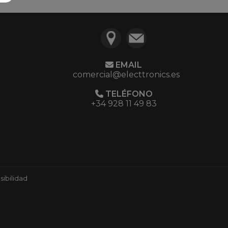
EMAIL
comercial@electtronics.es
TELÉFONO
+34 928 11 49 83
ibilidad