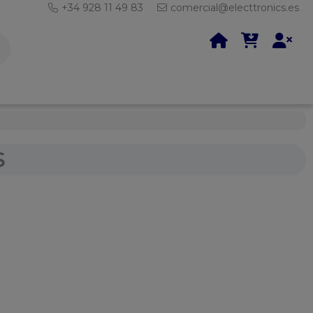
+34 928 11 49 83
comercial@electtronics.es
S