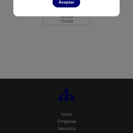
FR22-C2R45810
Aceptar
RACK 45U
2123X600X1000 SUELO
SEVER
734418
Inicio
Empresa
Servicios