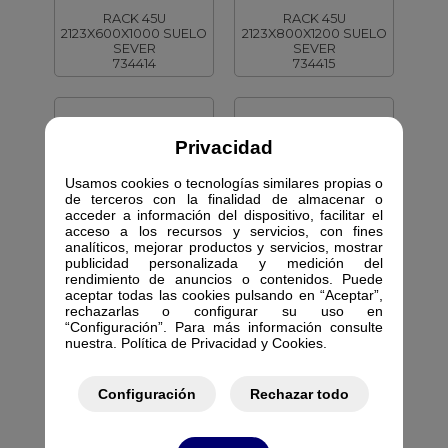
RACK 45U
RACK 45U
2123X600X1000 SUELO
2123X800X1200 SUELO
SEVER
SEVER
734414
734415
Privacidad
Usamos cookies o tecnologías similares propias o
KEYNET DATOS
KEYNET DATOS
de terceros con la finalidad de almacenar o
acceder a información del dispositivo, facilitar el
FR22-C2R48810
FR22-R2R45810
acceso a los recursos y servicios, con fines
analíticos, mejorar productos y servicios, mostrar
RACK 45U
RACK 45U
2212X800X1000 SUELO
2212X800X1000 SUELO
publicidad personalizada y medición del
SEVER
SEVER
rendimiento de anuncios o contenidos. Puede
734416
734417
aceptar todas las cookies pulsando en “Aceptar”,
rechazarlas o configurar su uso en
“Configuración”. Para más información consulte
nuestra. Política de Privacidad y Cookies.
Configuración
Rechazar todo
KEYNET DATOS