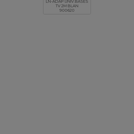
LN-ADAP.UNIV.BASES
TV 2M BLAN
900620