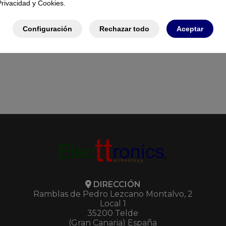
Privacidad y Cookies.
IR50
641760
Configuración
Rechazar todo
Aceptar
DIRECCIÓN
Ramblas de Pedro Lezcano Montalvo, 2
Local 1
35200 Telde
(Gran Canaria) España