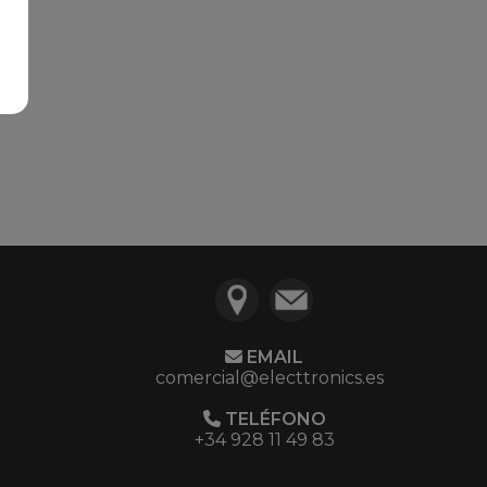
EMAIL
comercial@electtronics.es
TELÉFONO
+34 928 11 49 83