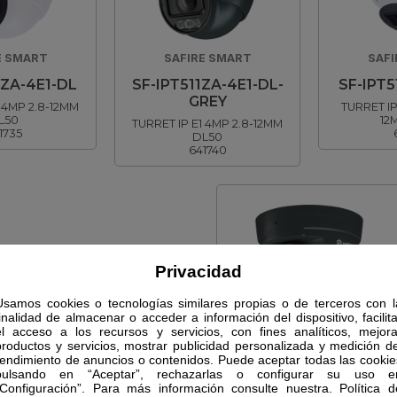
E SMART
SAFIRE SMART
SAFI
1ZA-4E1-DL
SF-IPT511ZA-4E1-DL-
SF-IPT5
GREY
1 4MP 2.8-12MM
TURRET IP
L50
12
TURRET IP E1 4MP 2.8-12MM
1735
DL50
641740
Privacidad
Usamos cookies o tecnologías similares propias o de terceros con l
finalidad de almacenar o acceder a información del dispositivo, facilita
SAFIRE SMART
el acceso a los recursos y servicios, con fines analíticos, mejora
productos y servicios, mostrar publicidad personalizada y medición de
SF-IPT520ZA-4E1-
rendimiento de anuncios o contenidos. Puede aceptar todas las cookie
GREY
pulsando en “Aceptar”, rechazarlas o configurar su uso e
“Configuración”. Para más información consulte nuestra. Política d
TURRET IP E1 AI 4MP 2.8-12MM