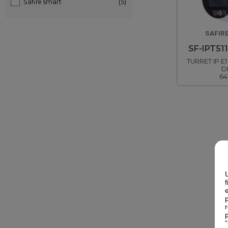
Safire smart
(5)
SAFIR
SF-IPT51
TURRET IP E
D
64