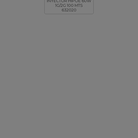
INYECTOR HIPOE 60W
1G/2G 100 MTS
632020