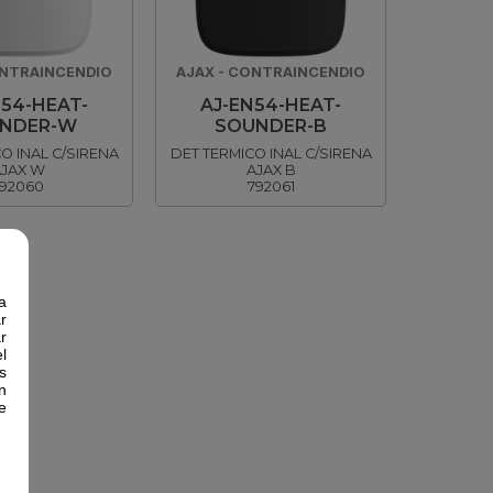
ONTRAINCENDIO
AJAX - CONTRAINCENDIO
N54-HEAT-
AJ-EN54-HEAT-
NDER-W
SOUNDER-B
O INAL C/SIRENA
DET TERMICO INAL C/SIRENA
JAX W
AJAX B
92060
792061
a
r
r
l
s
n
e