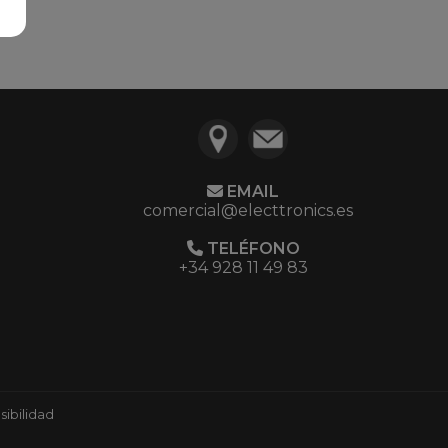
EMAIL
comercial@electtronics.es
TELÉFONO
+34 928 11 49 83
ibilidad