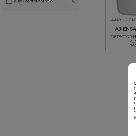
Ajax - contraincendio
(4)
AJAX - CON
AJ-EN5
DETECTOR H
AJ
79