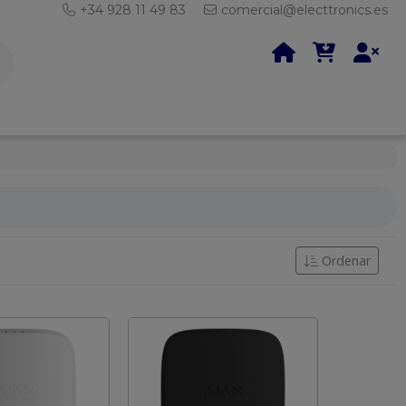
+34 928 11 49 83
comercial@electtronics.es
Ordenar