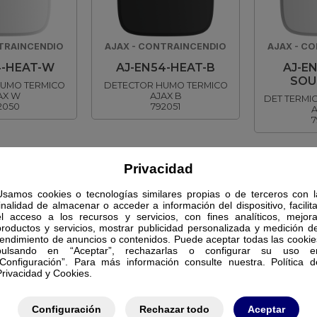
TRAINCENDIO
AJAX - CONTRAINCENDIO
AJAX - C
4-HEAT-W
AJ-EN54-HEAT-B
AJ-E
SOU
UMO TERMICO
DETECTOR HUMO TERMICO
AX W
AJAX B
DET TERMIC
2050
792051
A
7
Privacidad
Usamos cookies o tecnologías similares propias o de terceros con l
finalidad de almacenar o acceder a información del dispositivo, facilita
el acceso a los recursos y servicios, con fines analíticos, mejora
productos y servicios, mostrar publicidad personalizada y medición de
rendimiento de anuncios o contenidos. Puede aceptar todas las cookie
pulsando en “Aceptar”, rechazarlas o configurar su uso e
“Configuración”. Para más información consulte nuestra. Política d
Privacidad y Cookies.
Configuración
Rechazar todo
Aceptar