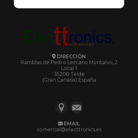
Mis Presupuestos
DIRECCIÓN
Ramblas de Pedro Lezcano Montalvo, 2
Local 1
35200 Telde
(Gran Canaria) España
EMAIL
comercial@electtronics.es