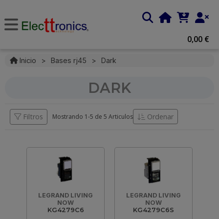
0,00 €
Inicio
>
Bases rj45
>
Dark
DARK
Filtros
Ordenar
Mostrando 1-
5
de
5 Articulos
LEGRAND LIVING
LEGRAND LIVING
NOW
NOW
KG4279C6
KG4279C6S