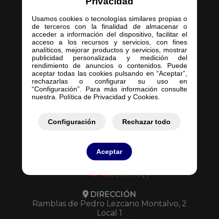
Privacidad
Usamos cookies o tecnologías similares propias o
de terceros con la finalidad de almacenar o
acceder a información del dispositivo, facilitar el
acceso a los recursos y servicios, con fines
Inicio
analíticos, mejorar productos y servicios, mostrar
publicidad personalizada y medición del
Empresa
rendimiento de anuncios o contenidos. Puede
Servicios
aceptar todas las cookies pulsando en “Aceptar”,
rechazarlas o configurar su uso en
Contacto
“Configuración”. Para más información consulte
Mis Pedidos
nuestra. Política de Privacidad y Cookies.
Mis Presupuestos
Configuración
Rechazar todo
Aceptar
DIRECCIÓN
Ramblas de Pedro Lezcano Montalvo, 2
Local 1