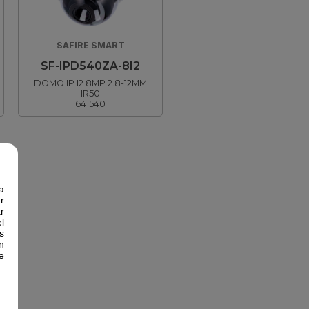
SAFIRE SMART
SF-IPD540ZA-8I2
DOMO IP I2 8MP 2.8-12MM
IR50
641540
a
r
r
l
s
n
e