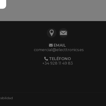
EMAIL
comercial@electtronics.es
TELÉFONO
+34 928 11 49 83
ibilidad