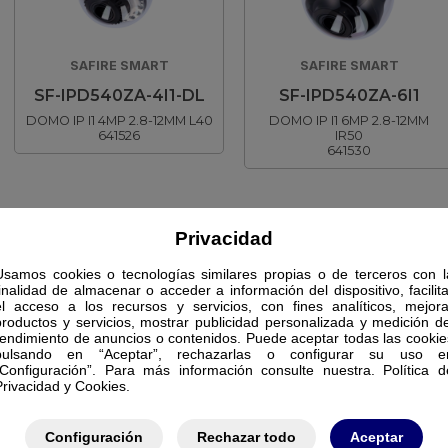
SAFIRE SMART
SAFIRE SMART
SF-IPD540ZA-4I1-DL
SF-IPD540ZA-6I1
DOMO IP I1 4MP 2.8-12MM L40
DOMO IP I1 6MP 2.8-12MM
641526
IR50
641530
Privacidad
Usamos cookies o tecnologías similares propias o de terceros con l
finalidad de almacenar o acceder a información del dispositivo, facilita
el acceso a los recursos y servicios, con fines analíticos, mejora
productos y servicios, mostrar publicidad personalizada y medición de
rendimiento de anuncios o contenidos. Puede aceptar todas las cookie
pulsando en “Aceptar”, rechazarlas o configurar su uso e
“Configuración”. Para más información consulte nuestra. Política d
Privacidad y Cookies.
Configuración
Rechazar todo
Aceptar