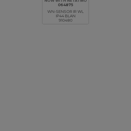
NOW WITH NETATMO
064875
WN-SENSOR IR WL
IP44 BLAN
910480