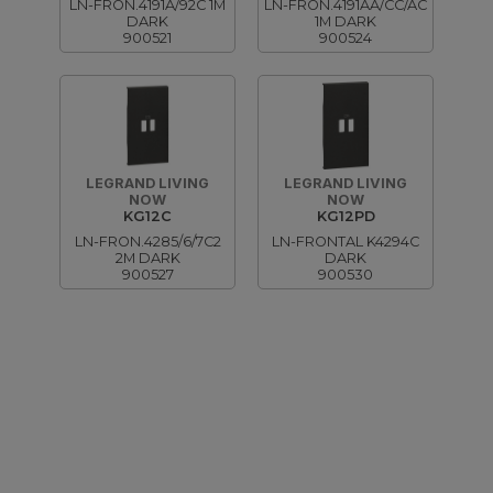
LN-FRON.4191A/92C 1M
LN-FRON.4191AA/CC/AC
DARK
1M DARK
900521
900524
LEGRAND LIVING
LEGRAND LIVING
NOW
NOW
KG12C
KG12PD
LN-FRON.4285/6/7C2
LN-FRONTAL K4294C
2M DARK
DARK
900527
900530